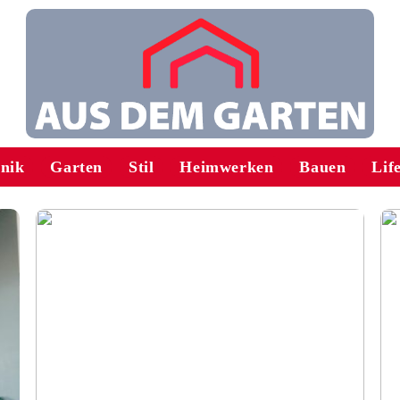
onik
Garten
Stil
Heimwerken
Bauen
Lif