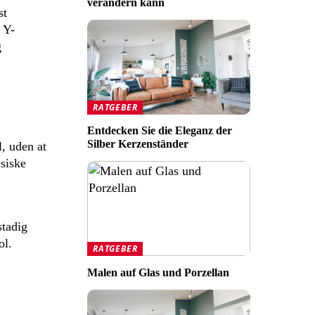
verändern kann
st
 Y-
g
RATGEBER
Entdecken Sie die Eleganz der
Silber Kerzenständer
l, uden at
siske
stadig
ol.
RATGEBER
Malen auf Glas und Porzellan