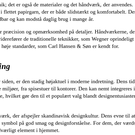
ik; det er også de materialer og det håndværk, der anvendes. 
i flettet papirgarn, der er både slidstærkt og komfortabelt. D
ldbar og kan modstå daglig brug i mange år.
ver præcision og opmærksomhed på detaljer. Håndværkerne, de
viderefører de traditionelle teknikker, som Wegner oprindeligt
 de høje standarder, som Carl Hansen & Søn er kendt for.
ing
siden, er den stadig højaktuel i moderne indretning. Dens tid
 miljøer, fra spisestuer til kontorer. Den kan nemt integreres 
e, hvilket gør den til et populært valg blandt designentusiaste
værk, der afspejler skandinavisk designkultur. Dens evne til a
et symbol på god smag og designforståelse. For dem, der værd
ndværligt element i hjemmet.