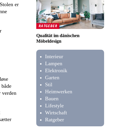
Stolen er
enne
RATGEBER
r
Qualität im dänischen
Möbeldesign
Interieur
Lampen
Elektronik
Garten
løse
Stil
i både
Heimwerken
r verden
Bauen
Lifestyle
t
Wirtschaft
sætter
Ratgeber