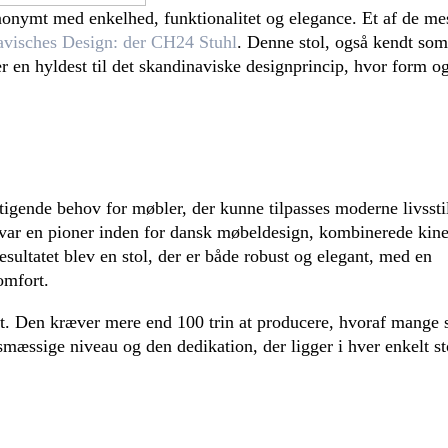
nonymt med enkelhed, funktionalitet og elegance. Et af de me
avisches Design: der CH24 Stuhl
. Denne stol, også kendt som
r en hyldest til det skandinaviske designprincip, hvor form o
stigende behov for møbler, der kunne tilpasses moderne livssti
ar en pioner inden for dansk møbeldesign, kombinerede kine
ultatet blev en stol, der er både robust og elegant, med en
omfort.
st. Den kræver mere end 100 trin at producere, hvoraf mange 
æssige niveau og den dedikation, der ligger i hver enkelt st