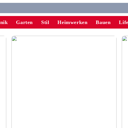
onik
Garten
Stil
Heimwerken
Bauen
Lif