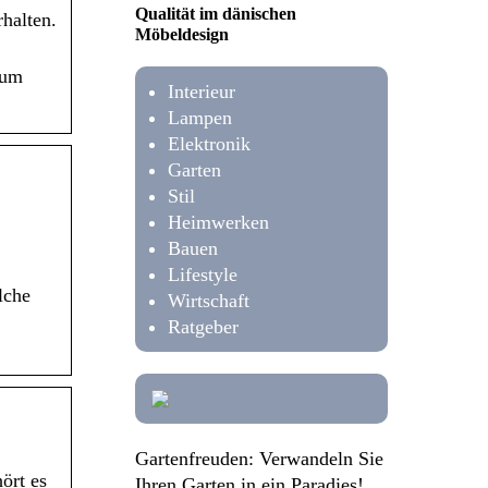
Qualität im dänischen
halten.
Möbeldesign
zum
Interieur
Lampen
Elektronik
Garten
Stil
Heimwerken
Bauen
Lifestyle
lche
Wirtschaft
Ratgeber
Gartenfreuden: Verwandeln Sie
ört es
Ihren Garten in ein Paradies!