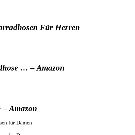
hrradhosen Für Herren
dhose … – Amazon
n – Amazon
osen für Damen