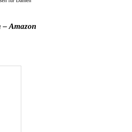
osen für Damen
en – Amazon