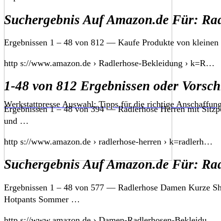
Suchergebnis Auf Amazon.de Für: Ra
Ergebnissen 1 – 48 von 812 — Kaufe Produkte von kleinen
http s://www.amazon.de › Radlerhose-Bekleidung › k=R…
1-48 von 812 Ergebnissen oder Vorsc
Werkstattpresse Auswahl: Tipps für die richtige Anschaffun
Ergebnissen 1 – 48 von 394 — Radlerhose Herren mit Sitzpo
und …
http s://www.amazon.de › radlerhose-herren › k=radlerh…
Suchergebnis Auf Amazon.de Für: Ra
Ergebnissen 1 – 48 von 577 — Radlerhose Damen Kurze Shor
Hotpants Sommer …
http s://www.amazon.de › Damen-Radlerhosen-Bekleidu…