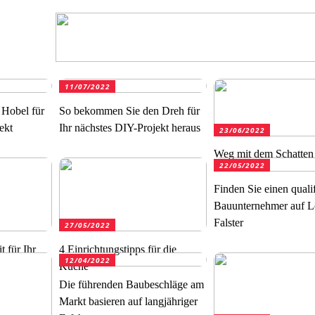
11/07/2022
 Hobel für
So bekommen Sie den Dreh für
ekt
Ihr nächstes DIY-Projekt heraus
23/06/2022
Weg mit dem Schatten
22/05/2022
Finden Sie einen qualif
Bauunternehmer auf L
Falster
27/05/2022
t für Ihr
4 Einrichtungstipps für die
12/04/2022
Küche
Die führenden Baubeschläge am
Markt basieren auf langjähriger