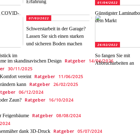
Erfahrung
01/04/2022
or COVID-
Günstigster Laminatbo
07/03/2022
dem Markt
Schwerstarbeit in der Garage?
Lassen Sie sich einen starken
und sicheren Boden machen
26/02/2022
lstück im
So fangen Sie mit
Ratgeber
14/04/2026
ume im skandinavischen Design
Abbrucharbeiten an
er
30/11/2025
Ratgeber
11/06/2025
Komfort vereint
Ratgeber
26/02/2025
erändern kann
tgeber
06/12/2024
Ratgeber
16/10/2024
 oder Zaun?
Ratgeber
08/08/2024
er Feigenbäume
/2024
Ratgeber
05/07/2024
Rasenmäher dank 3D-Druck