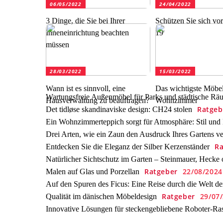
06/05/2022
24/04/2022
3 Dinge, die Sie bei Ihrer
Schützen Sie sich v
Inneneinrichtung beachten
19
müssen
28/03/2022
15/03/2022
Wann ist es sinnvoll, eine
Das wichtigste Möbe
Wartungsfreie Außenmöbel für Parks und städtische Rä
Hausverwaltung zu beauftragen?
Wohnzimmer
Ratgeb
Det tidløse skandinaviske design: CH24 stolen
Ein Wohnzimmerteppich sorgt für Atmosphäre: Stil und 
Drei Arten, wie ein Zaun den Ausdruck Ihres Gartens v
Ra
Entdecken Sie die Eleganz der Silber Kerzenständer
Natürlicher Sichtschutz im Garten – Steinmauer, Hecke
Ratgeber
22/08/2024
Malen auf Glas und Porzellan
Auf den Spuren des Ficus: Eine Reise durch die Welt d
Ratgeber
29/07
Qualität im dänischen Möbeldesign
Innovative Lösungen für steckengebliebene Roboter-