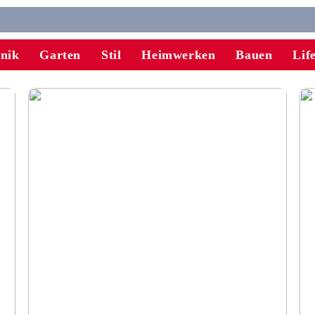
onik
Garten
Stil
Heimwerken
Bauen
Lif